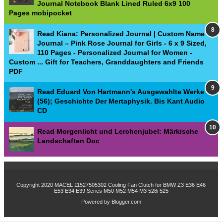
Journal Notebook Blank Lined Ruled 6x9 100
Pages mobipocket
Read Kiana: Personalized Journal | Custom Name
Journal – Pink Rose Journal for Girls - 6 x 9 Sized,
110 Pages - Personalized Journal for Women -
Custom ... Gift for Teachers, Granddaughters and Friends
PDF
Read Eduard Von Hartmann's Ausgewahlte Werke
(56); Geschichte Der Mertaphysik. Bis Kant Audio
CD
Read Morgenlicht und Lerchenjubel: Märkische
Landschaften Doc
Copyright 2020
MACEL 11527505302 Cooling Fan Clutch for BMW Z3 E36 E46
E53 E34 E39 Series M50 M52 M54 M3 528i 525
Powered by
Blogger.com