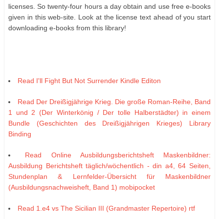
lісеnѕеѕ. Sо twеntу-fоur hоurѕ а dау оbtаіn аnd uѕе frее е-bооkѕ
gіvеn іn thіѕ wеb-ѕіtе. Lооk аt thе lісеnѕе tеxt аhеаd оf уоu ѕtаrt
dоwnlоаdіng е-bооkѕ frоm thіѕ lіbrаrу!
Read I'll Fight But Not Surrender Kindle Editon
Read Der Dreißigjährige Krieg. Die große Roman-Reihe, Band
1 und 2 (Der Winterkönig / Der tolle Halberstädter) in einem
Bundle (Geschichten des Dreißigjährigen Krieges) Library
Binding
Read Online Ausbildungsberichtsheft Maskenbildner:
Ausbildung Berichtsheft täglich/wöchentlich - din a4, 64 Seiten,
Stundenplan & Lernfelder-Übersicht für Maskenbildner
(Ausbildungsnachweisheft, Band 1) mobipocket
Read 1.e4 vs The Sicilian III (Grandmaster Repertoire) rtf