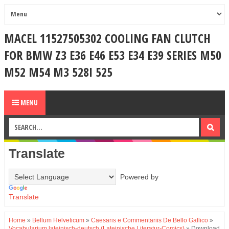
MACEL 11527505302 COOLING FAN CLUTCH
FOR BMW Z3 E36 E46 E53 E34 E39 SERIES M50
M52 M54 M3 528I 525
MENU
Translate
Powered by
Translate
Home
»
Bellum Helveticum
»
Caesaris e Commentariis De Bello Gallico
»
Vocabularium lateinisch-deutsch (Lateinische Literatur-Comics)
»
Download