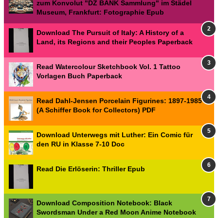
zum Konvolut "DZ BANK Sammlung" im Städel
Museum, Frankfurt: Fotographie Epub
Download The Pursuit of Italy: A History of a
Land, its Regions and their Peoples Paperback
Read Watercolour Sketchbook Vol. 1 Tattoo
Vorlagen Buch Paperback
Read Dahl-Jensen Porcelain Figurines: 1897-1985
(A Schiffer Book for Collectors) PDF
Download Unterwegs mit Luther: Ein Comic für
den RU in Klasse 7-10 Doc
Read Die Erlöserin: Thriller Epub
Download Composition Notebook: Black
Swordsman Under a Red Moon Anime Notebook